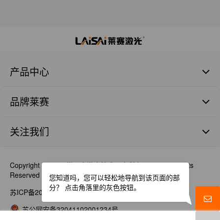
产品中心
手持激光测距仪
品牌莱赛
远程激光测距仪
激光全站仪
品牌价值
激光电子经纬仪
关注我们
人才理念
光学水准仪
最新消息
激光隧道仪
视频资料
Copyright © 2021 常州市激光技术研究所有限公司 All Rights
铒玻璃系列
Reserved
您知道吗，您可以轻松地导航到该页面的部
激光雷达
分？
点击角落里的灰色按钮。
苏ICP备2021004687号-1
白激光
苏公网安备32041102001234号